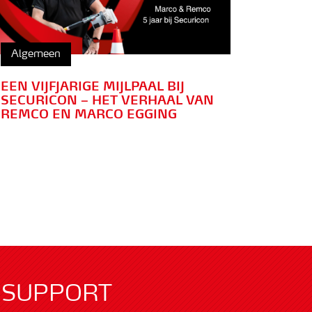
Algemeen
EEN VIJFJARIGE MIJLPAAL BIJ
SECURICON – HET VERHAAL VAN
REMCO EN MARCO EGGING
SUPPORT