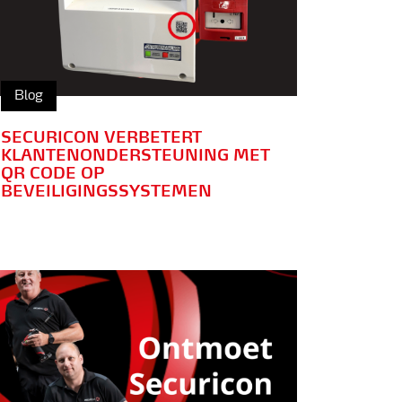
Blog
SECURICON VERBETERT
KLANTENONDERSTEUNING MET
QR CODE OP
BEVEILIGINGSSYSTEMEN