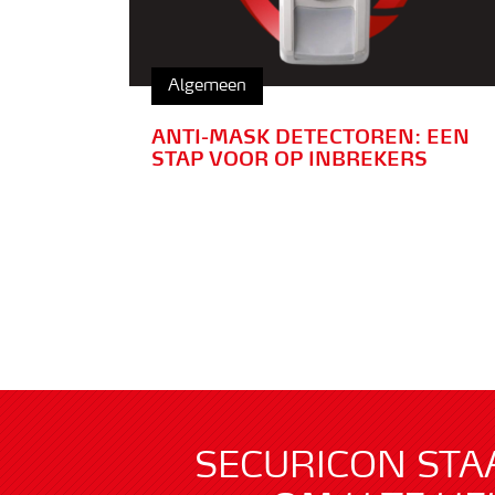
Algemeen
ANTI-MASK DETECTOREN: EEN
STAP VOOR OP INBREKERS
SECURICON STA