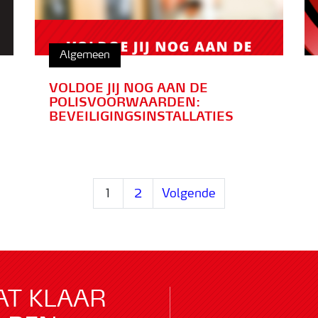
Algemeen
VOLDOE JIJ NOG AAN DE
POLISVOORWAARDEN:
BEVEILIGINGSINSTALLATIES
1
2
Volgende
AT KLAAR