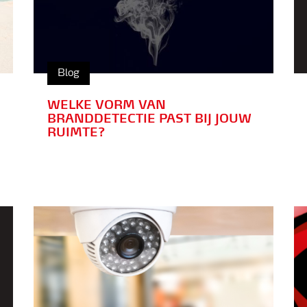
Blog
WELKE VORM VAN
BRANDDETECTIE PAST BIJ JOUW
RUIMTE?