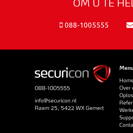
OM U TE HE
088-1005555
Men
Hom
Over
088-1005555
Oplo
info@securicon.nl
Refe
Raam 25
,
5422 WX
Gemert
Werk
Supp
Cont