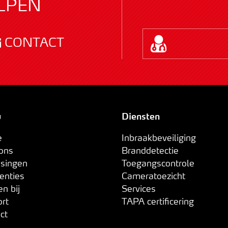
LPEN
CONTACT
u
Diensten
e
Inbraakbeveiliging
 ons
Branddetectie
ssingen
Toegangscontrole
renties
Cameratoezicht
en bij
Services
ort
TAPA certificering
act