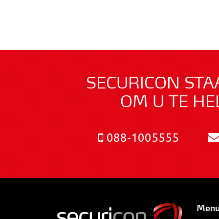
SECURICON STA
OM U TE HE
088-1005555
Men