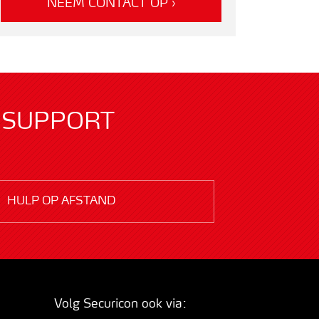
NEEM CONTACT OP ›
SUPPORT
HULP OP AFSTAND
Volg Securicon ook via: