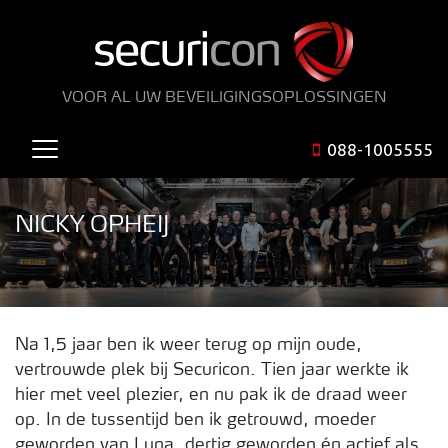
VOOR AL UW BEVEILIGINGSOPLOSSINGEN
088-1005555
NICKY OPHEIJ
Na 1,5 jaar ben ik weer terug op mijn oude,
vertrouwde plek bij Securicon. Tien jaar werkte ik
hier met veel plezier, en nu pak ik de draad weer
op. In de tussentijd ben ik getrouwd, moeder
geworden van Luna, dertig geworden én actief als