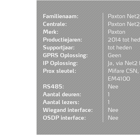
Familienaam:
Paxton Net2
Centrale:
Paxton Net2
Merk:
Paxton
Productiejaren:
2014 tot he
Supportjaar:
tot heden
GPRS Oplossing:
Geen
IP Oplossing:
Ja, via Net2
Prox sleutel:
Mifare CSN,
EM4100
RS485:
Nee
Aantal deuren:
1
Aantal lezers:
1
Wiegand interface:
Nee
OSDP interface:
Nee