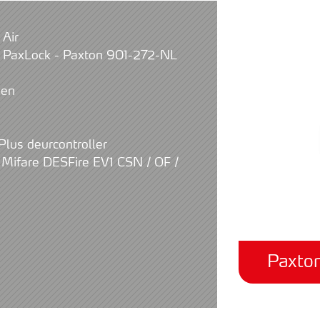
 Air
 PaxLock - Paxton 901-272-NL
den
 Plus deurcontroller
 Mifare DESFire EV1 CSN / OF /
Paxton