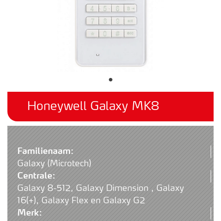
Honeywell Galaxy MK8
Familienaam:
Galaxy (Microtech)
Centrale:
Galaxy 8-512, Galaxy Dimension , Galaxy
16(+), Galaxy Flex en Galaxy G2
Merk: