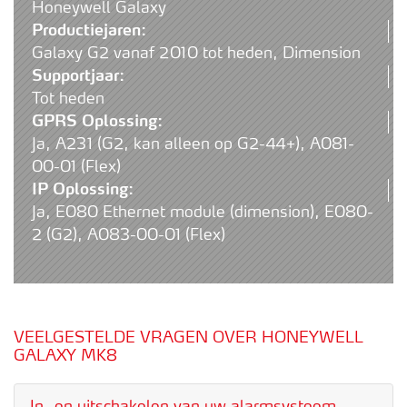
Honeywell Galaxy
Productiejaren:
Galaxy G2 vanaf 2010 tot heden, Dimension
Supportjaar:
Tot heden
GPRS Oplossing:
Ja, A231 (G2, kan alleen op G2-44+), A081-
00-01 (Flex)
IP Oplossing:
Ja, E080 Ethernet module (dimension), E080-
2 (G2), A083-00-01 (Flex)
VEELGESTELDE VRAGEN OVER HONEYWELL
GALAXY MK8
In- en uitschakelen van uw alarmsysteem