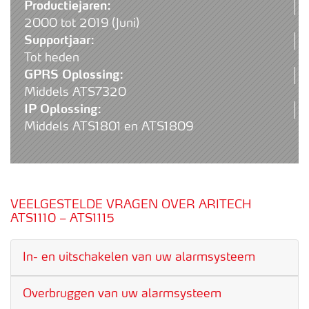
Productiejaren:
2000 tot 2019 (Juni)
Supportjaar:
Tot heden
GPRS Oplossing:
Middels ATS7320
IP Oplossing:
Middels ATS1801 en ATS1809
VEELGESTELDE VRAGEN OVER ARITECH
ATS1110 – ATS1115
In- en uitschakelen van uw alarmsysteem
Overbruggen van uw alarmsysteem