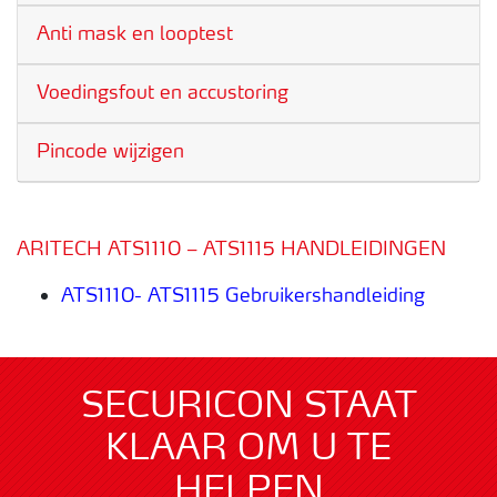
Anti mask en looptest
Voedingsfout en accustoring
Pincode wijzigen
ARITECH ATS1110 – ATS1115 HANDLEIDINGEN
ATS1110- ATS1115 Gebruikershandleiding
SECURICON STAAT
KLAAR OM U TE
HELPEN