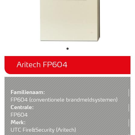
Aritech FP604
Familienaam:
FP604 (conventionele brandmeldsystemen)
Centrale:
FP604
Merk:
UTC Fire&Security (Aritech)