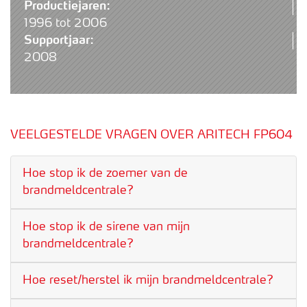
Productiejaren:
1996 tot 2006
Supportjaar:
2008
VEELGESTELDE VRAGEN OVER ARITECH FP604
Hoe stop ik de zoemer van de
brandmeldcentrale?
Hoe stop ik de sirene van mijn
brandmeldcentrale?
Hoe reset/herstel ik mijn brandmeldcentrale?