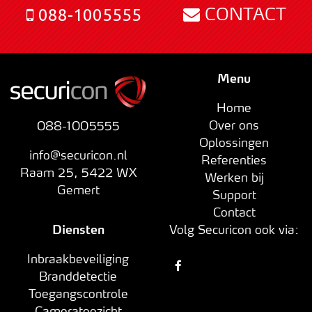
CONTACT
088-1005555
Menu
Home
Over ons
088-1005555
Oplossingen
info@securicon.nl
Referenties
Raam 25
,
5422 WX
Werken bij
Gemert
Support
Contact
Diensten
Volg Securicon ook via:
Inbraakbeveiliging
Branddetectie
Toegangscontrole
Cameratoezicht