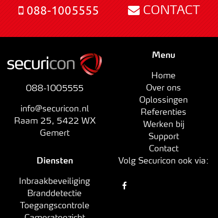
CONTACT
088-1005555
Menu
Home
Over ons
088-1005555
Oplossingen
info@securicon.nl
Referenties
Raam 25
,
5422 WX
Werken bij
Gemert
Support
Contact
Diensten
Volg Securicon ook via:
Inbraakbeveiliging
Branddetectie
Toegangscontrole
Cameratoezicht