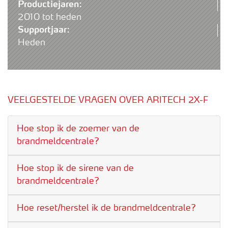
Productiejaren:
2010 tot heden
Supportjaar:
Heden
VEELGESTELDE VRAGEN OVER ARITECH 2X-F
Hoe stop ik de zoemer van de
brandmeldcentrale?
Hoe stop ik de sirene van de
brandmeldcentrale?
Hoe reset/herstel ik de brandmeldcentrale?