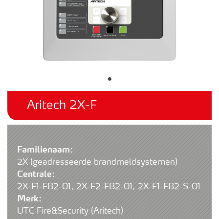
Aritech 2X-F
Familienaam:
2X (geadresseerde brandmeldsystemen)
Centrale:
2X-F1-FB2-01, 2X-F2-FB2-01, 2X-F1-FB2-S-01
Merk:
UTC Fire&Security (Aritech)