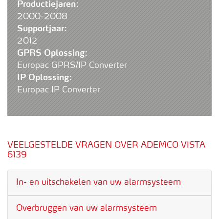
Productiejaren:
2000-2008
Supportjaar:
2012
GPRS Oplossing:
Europac GPRS/IP Converter
IP Oplossing:
Europac IP Converter
VEELGESTELDE VRAGEN OVER ADEMCO VISTA
6139
In- en uitschakelen van uw alarmsysteem
Overbruggen van uw alarmsysteem