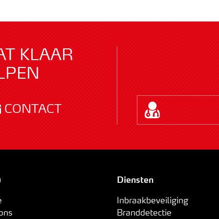
AT KLAAR
LPEN
CONTACT
u
Diensten
e
Inbraakbeveiliging
 ons
Branddetectie