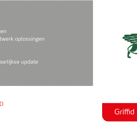
den
twerk oplossingen
aarlijkse update
ID
Griffid