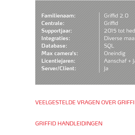
Familienaam:
Griffid 2.0
Centrale:
Griffid
Supportjaar:
2015 tot he
Integraties:
Diverse maa
Database:
SQL
Max camera's:
Oneindig
Licentiejaren:
Aanschaf + J
Server/Client:
Ja
VEELGESTELDE VRAGEN OVER GRIFF
GRIFFID HANDLEIDINGEN