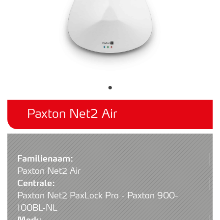
Paxton Net2 Air
Familienaam:
Paxton Net2 Air
Centrale:
Paxton Net2 PaxLock Pro - Paxton 900-
100BL-NL