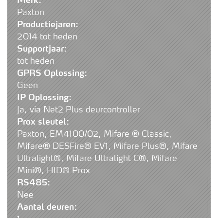
Merk:
Paxton
Productiejaren:
2014 tot heden
Supportjaar:
tot heden
GPRS Oplossing:
Geen
IP Oplossing:
Ja, via Net2 Plus deurcontroller
Prox sleutel:
Paxton, EM4100/02, Mifare ® Classic,
Mifare® DESFire® EV1, Mifare Plus®, Mifare
Ultralight®, Mifare Ultralight C®, Mifare
Mini®, HID® Prox
RS485:
Nee
Aantal deuren: