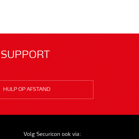
SUPPORT
HULP OP AFSTAND
Volg Securicon ook via: