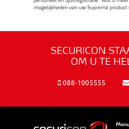
personeel en tijdsregistratie. Wilt u mee
mogelijkheden van uw Suprema product 
SECURICON STA
OM U TE HE
088-1005555
Men