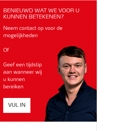
BENIEUWD WAT WE VOOR U
KUNNEN BETEKENEN?
Neem contact op voor de
mogelijkheden
Of
Geef een tijdstip
aan wanneer wij
u kunnen
bereiken
VUL IN