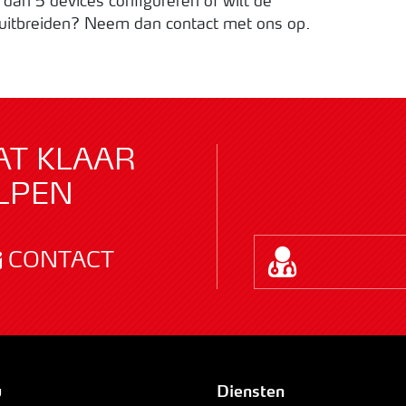
r dan 5 devices configureren of wilt de
uitbreiden? Neem dan contact met ons op.
AT KLAAR
LPEN
CONTACT
u
Diensten