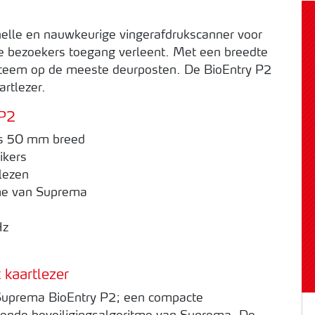
elle en nauwkeurige vingerafdrukscanner voor
e bezoekers toegang verleent. Met een breedte
steem op de meeste deurposten. De BioEntry P2
rtlezer.
 P2
ts 50 mm breed
ikers
lezen
me van Suprema
Hz
kaartlezer
Suprema BioEntry P2; een compacte