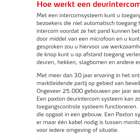
Hoe werkt een deurinterco
Met een intercomsysteem kunt u toegang
bezoekers die niet automatisch toegang h
intercom voordat ze het pand kunnen be
door middel van een microfoon en u kun
gesproken zou u hiervoor uw werkzaam
de knop kunt u op afstand toegang verle
deuren, hekken, slagbomen en andere e
Met meer dan 30 jaar ervaring in het on
marktleidende partij op gebied van beve
Ongeveer 25.000 gebouwen per jaar wor
Een paxton deurintercom systeem kan zo
toegangscontrole systeem functioneren. 
die opgaat in een gebouw. Een Paxton sy
er maar één kabel nodig is tussen monitor
voor iedere omgeving of situatie.