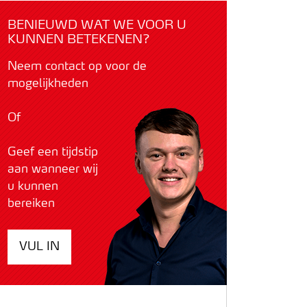
BENIEUWD WAT WE VOOR U
KUNNEN BETEKENEN?
Neem contact op voor de
mogelijkheden
Of
Geef een tijdstip
aan wanneer wij
u kunnen
bereiken
VUL IN