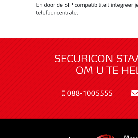
En door de SIP compatibiliteit integreer
telefooncentrale.
SECURICON STA
OM U TE HE
088-1005555