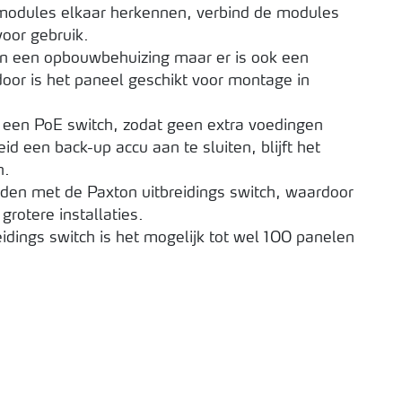
e modules elkaar herkennen, verbind de modules
voor gebruik.
an een opbouwbehuizing maar er is ook een
oor is het paneel geschikt voor montage in
n een PoE switch, zodat geen extra voedingen
id een back-up accu aan te sluiten, blijft het
n.
iden met de Paxton uitbreidings switch, waardoor
grotere installaties.
idings switch is het mogelijk tot wel 100 panelen