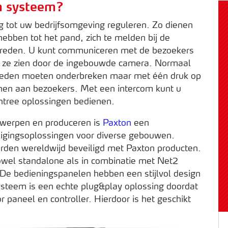
m systeem?
 tot uw bedrijfsomgeving reguleren. Zo dienen
ebben tot het pand, zich te melden bij de
treden. U kunt communiceren met de bezoekers
t ze zien door de ingebouwde camera. Normaal
heden moeten onderbreken maar met één druk op
nen aan bezoekers. Met een intercom kunt u
ntree oplossingen bedienen.
twerpen en produceren is
Paxton
een
iligingsoplossingen voor diverse gebouwen.
den wereldwijd beveiligd met Paxton producten.
wel standalone als in combinatie met Net2
De bedieningspanelen hebben een stijlvol design
steem is een echte plug&play oplossing doordat
 paneel en controller. Hierdoor is het geschikt