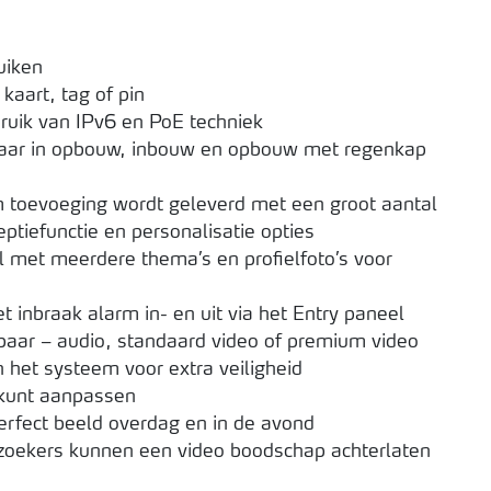
uiken
aart, tag of pin
ruik van IPv6 en PoE techniek
kbaar in opbouw, inbouw en opbouw met regenkap
 toevoeging wordt geleverd met een groot aantal
ptiefunctie en personalisatie opties
l met meerdere thema’s en profielfoto’s voor
t inbraak alarm in- en uit via het Entry paneel
baar – audio, standaard video of premium video
 het systeem voor extra veiligheid
 kunt aanpassen
erfect beeld overdag en in de avond
ezoekers kunnen een video boodschap achterlaten