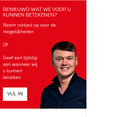
BENIEUWD WAT WE VOOR U
KUNNEN BETEKENEN?
Neem contact op voor de
mogelijkheden
Of
Geef een tijdstip
aan wanneer wij
u kunnen
bereiken
VUL IN