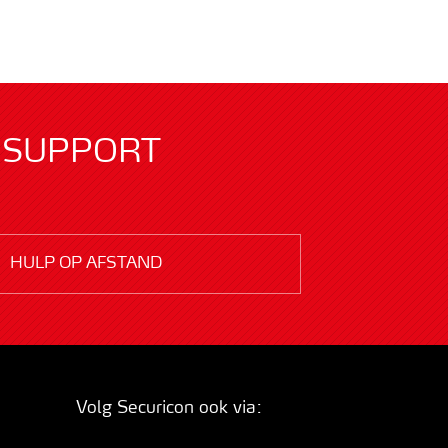
SUPPORT
HULP OP AFSTAND
Volg Securicon ook via: