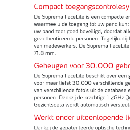
Compact toegangscontroles
De Suprema FaceLite is een compacte en
waarmee u de toegang tot uw pand kunt 
uw pand zeer goed beveiligd, doordat al
geauthenticeerde personen. Tegelijkertijd 
van medewerkers. De Suprema FaceLite h
71.8 mm.
Geheugen voor 30.000 gebr
De Suprema FaceLite beschikt over een g
voor maar liefst 30.000 verschillende g
van verschillende foto’s uit de database
personen. Dankzij de krachtige 1.2GHz Q
Gezichtsdata wordt automatisch versleute
Werkt onder uiteenlopende 
Dankzij de gepatenteerde optische techn