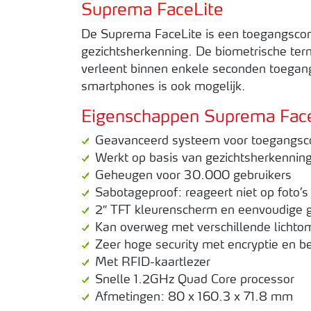
Suprema FaceLite
De Suprema FaceLite is een toegangscon
gezichtsherkenning. De biometrische ter
verleent binnen enkele seconden toegang
smartphones is ook mogelijk.
Eigenschappen Suprema Fac
Geavanceerd systeem voor toegangscont
Werkt op basis van gezichtsherkennin
Geheugen voor 30.000 gebruikers
Sabotageproof: reageert niet op foto’
2″ TFT kleurenscherm en eenvoudige g
Kan overweg met verschillende licht
Zeer hoge security met encryptie en b
Met RFID-kaartlezer
Snelle 1.2GHz Quad Core processor
Afmetingen: 80 x 160.3 x 71.8 mm