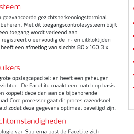
ysteem
 geavanceerde gezichtsherkenningsterminal
beheren. Met dit toegangscontrolesysteem blijft
leen toegang wordt verleend aan
registreert u eenvoudig de in- en uitkloktijden
eeft een afmeting van slechts 80 x 160.3 x
uikers
rote opslagcapaciteit en heeft een geheugen
ezichten. De FaceLite maakt een match op basis
 en koppelt deze dan aan de bijbehorende
uad Core processor gaat dit proces razendsnel.
ld zodat deze gegevens optimaal beveiligd zijn.
lichtomstandigheden
ologie van Suprema past de FaceLite zich