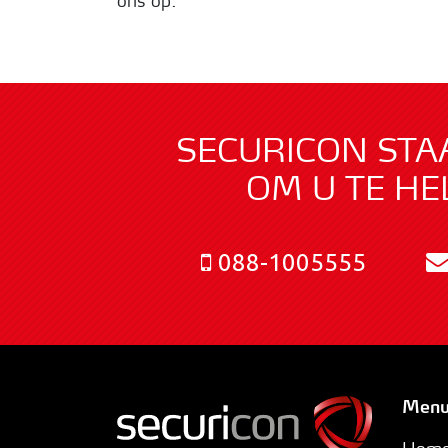
ons op.
SECURICON STA
OM U TE HE
088-1005555
Men