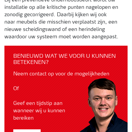
installatie op alle kritische punten nagelopen en
zonodig gecorrigeerd. Daarbij kijken wij ook
naar meubels die misschien verplaatst zijn, een
nieuwe scheidingswand of een herindeling
waardoor uw systeem moet worden aangepast.
BENIEUWD WAT WE VOOR U KUNNEN
BETEKENEN?
Neem contact op voor de mogelijkheden
Of
Geef een tijdstip aan
wanneer wij u kunnen
bereiken